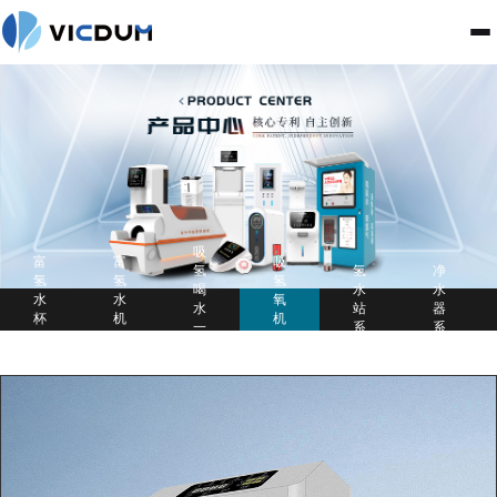
吸
富
富
吸
氢
氢
净
氢
氢
氢
喝
水
水
水
水
氧
水
站
器
杯
机
机
一
系
系
系
系
系
体
列
列
列
列
列
机