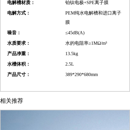
电解槽材质：
铂钛电极
+SPE离
子膜
电解方式：
PEM
纯水电解槽和进口离
子
膜
噪音：
≤
45dB(A)
水质要求：
水的电阻率≥1MΩ/m³
产品净重：
13.5kg
水槽体积：
2.5L
产品尺寸：
389*290*680mm
相关推荐