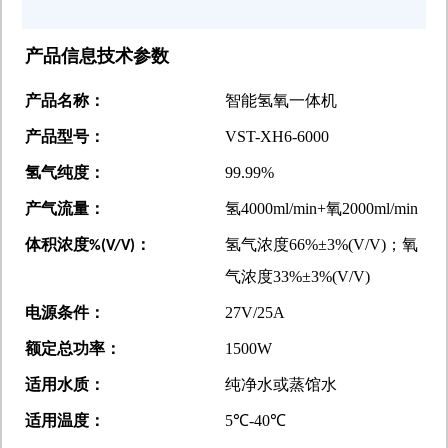
产品信息技术参数
产品名称：
智能氢氧一体机
产品型号：
VST-XH6-6000
氢气纯度：
99.99%
产气流量：
氢4000ml/min+氧2000ml/min
体积浓度
：
氢气浓度
66%
±
3%(V/V)
；氧
%(V/V)
气浓度
33%
±
3%(V/V)
电源条件：
27V/25A
额定总功率：
1500W
适用水质：
纯净水或蒸馆水
适用温度：
5
℃
-40
℃