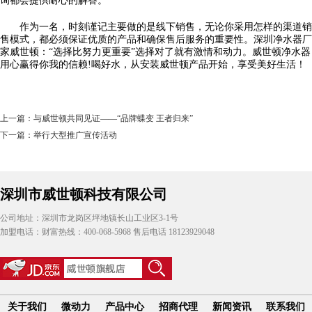
询都会提供耐心的解答。
作为一名，时刻谨记主要做的是线下销售，无论你采用怎样的渠道销
售模式，都必须保证优质的产品和确保售后服务的重要性。深圳净水器厂
家威世顿：“选择比努力更重要”选择对了就有激情和动力。威世顿净水器
用心赢得你我的信赖!喝好水，从安装威世顿产品开始，享受美好生活！
上一篇：
与威世顿共同见证——“品牌蝶变 王者归来”
下一篇：
举行大型推广宣传活动
深圳市威世顿科技有限公司
公司地址：深圳市龙岗区坪地镇长山工业区3-1号
加盟电话：财富热线：400-068-5968 售后电话 18123929048
关于我们
微动力
产品中心
招商代理
新闻资讯
联系我们